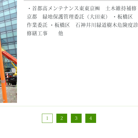
・首都高メンテナンス東東京㈱ 土木維持補修
京都 緑地保護管理委託（大田東） ・板橋区
作業委託 ・板橋区 石神井川緑道樹木危険度診
修繕工事 他
1
2
3
4