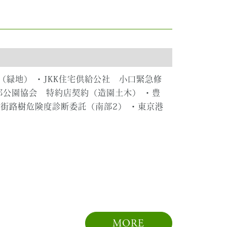
緑地） ・JKK住宅供給公社 小口緊急修
都公園協会 特約店契約（造園土木） ・豊
街路樹危険度診断委託（南部2） ・東京港
MORE